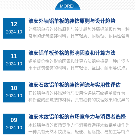
MORE+
淮安外墙铝单板的装饰原则与设计趋势
12
外墙铝单板的装饰原则与设计趋势外墙铝单板作为一种
2024-10
常用的建筑装饰材料，具有轻质、耐腐蚀、耐候性强等
特点，因此在建筑行业得到广泛应用。本文将详细介绍
外墙铝单板的装饰原则与设计趋势，希望能为您提供相
淮安铝单板价格的影响因素和计算方法
11
关知识和...
铝单板价格的影响因素和计算方法铝单板是一种广泛应
2024-10
用于建筑装饰的材料，具有轻便、坚固、耐用等优点。
铝单板的价格会受到多种因素的影响。本文将详细介绍
铝单板价格的影响因素和计算方法，帮助读者更好地了
淮安石纹铝单板的装饰潮流与实用性评估
10
解铝单板...
石纹铝单板的装饰潮流与实用性评估石纹铝单板作为一
2024-10
种新型的建筑装饰材料，具有独特的纹理效果和优异的
经济性能。本文将详细介绍石纹铝单板的装饰潮流和实
用性评估，以便读者更全面地了解这一材料的特点和应
淮安木纹铝单板的市场竞争力与消费者选择
09
用。1....
木纹铝单板的市场竞争力与消费者选择木纹铝单板作为
2024-10
一种具有天然木纹纹理、轻便、耐腐蚀、易加工等特点