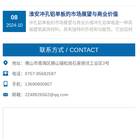
的建筑材料，在建筑装饰领域得到了广泛的应用。其独
特的外观和的性能，使其在市场上具备较强的竞争力，
淮安冲孔铝单板的市场展望与商业价值
08
并受到消...
冲孔铝单板的市场展望与商业价值冲孔铝单板是一种高
2024-10
端建筑装饰材料，具有独特的外观和功能性。它由铝材
料制成，并通过冲孔工艺在表面形成不同的图案或孔
洞。在过去的几年中，冲孔铝单板逐渐受到建筑设计师
联系方式 / CONTACT
和装饰商的...
地址：佛山市南海区狮山镇松岗石泉铁坑工业区3号
电话：0757-85682587
手机：13690800807
邮箱：2248826562@qq.com