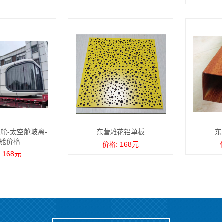
舱-太空舱玻离-
东营雕花铝单板
东
舱价格
价格: 168元
 168元