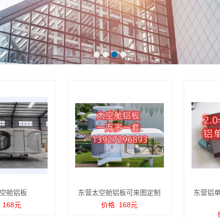
空舱铝板
东营太空舱铝板可来图定制
东营铝单
 168元
价格: 168元