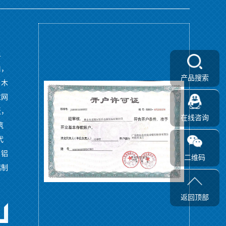
单
口，
产品搜索
，木
拉网
板，
在线咨询
筑
代
、铝
二维码
铝制
返回顶部