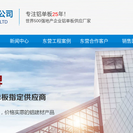
公司
专注铝单板
25
年！
世界500强地产企业铝单板供应厂家
 LTD
新闻中心
东营工程案例
东营合作客户
销售